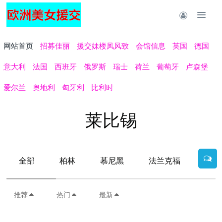
网站首页
招募佳丽
援交妹楼凤风致
会馆信息
英国
德国
意大利
法国
西班牙
俄罗斯
瑞士
荷兰
葡萄牙
卢森堡
爱尔兰
奥地利
匈牙利
比利时
莱比锡
全部
柏林
慕尼黑
法兰克福
汉堡
推荐
热门
最新