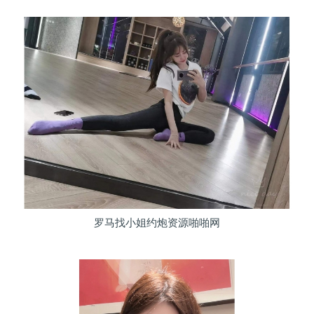
罗马找小姐约炮资源啪啪网