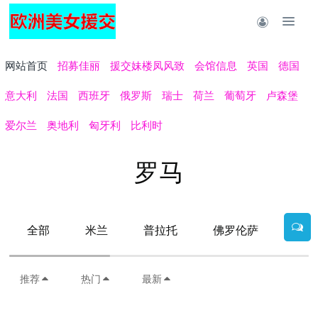
网站首页
招募佳丽
援交妹楼凤风致
会馆信息
英国
德国
意大利
法国
西班牙
俄罗斯
瑞士
荷兰
葡萄牙
卢森堡
爱尔兰
奥地利
匈牙利
比利时
罗马
全部
米兰
普拉托
佛罗伦萨
罗马
推荐
热门
最新