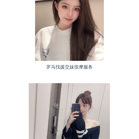
罗马找援交妹按摩服务