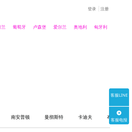
登录
注册
荷兰
葡萄牙
卢森堡
爱尔兰
奥地利
匈牙利
客服LINE
南安普顿
曼彻斯特
卡迪夫
布里斯托
客服电报