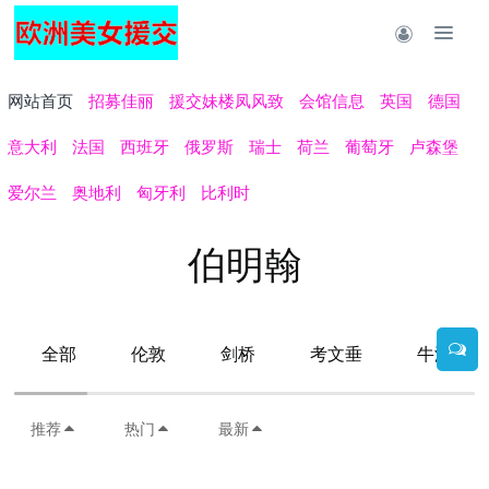
网站首页
招募佳丽
援交妹楼凤风致
会馆信息
英国
德国
意大利
法国
西班牙
俄罗斯
瑞士
荷兰
葡萄牙
卢森堡
爱尔兰
奥地利
匈牙利
比利时
伯明翰
全部
伦敦
剑桥
考文垂
牛津
推荐
热门
最新