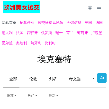
网站首页
招募佳丽
援交妹楼凤风致
会馆信息
英国
德国
意大利
法国
西班牙
俄罗斯
瑞士
荷兰
葡萄牙
卢森堡
爱尔兰
奥地利
匈牙利
比利时
埃克塞特
全部
伦敦
剑桥
考文垂
牛津
推荐
热门
最新